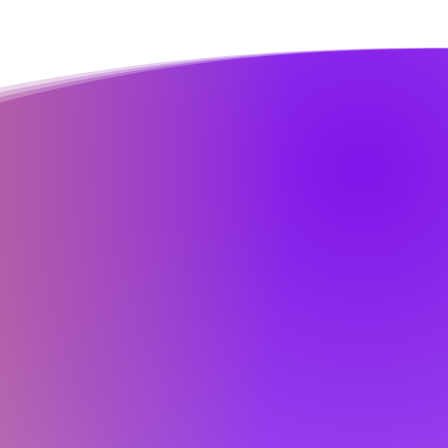
rooster
i t/m juni 2026
Zaterdag
-
Zondag
09.30 uur - Latin Plus