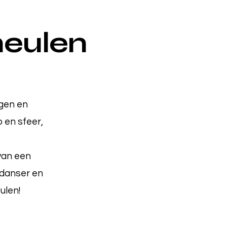
meulen
egen en
en sfeer,
 van een
ddanser en
ulen!