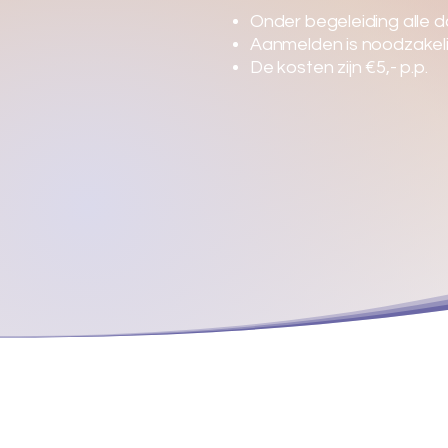
Onder begeleiding alle d
Aanmelden is noodzakeli
De kosten zijn €5,- p.p.