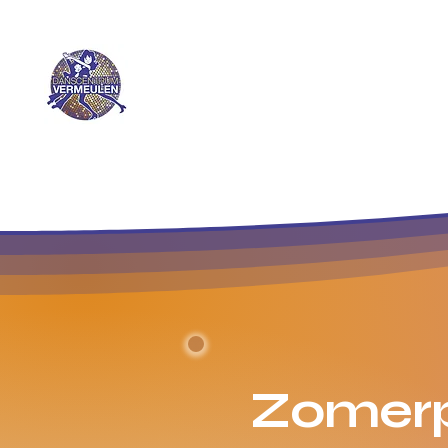
LET OP! Het afdansen 
Home
Over o
Zomer