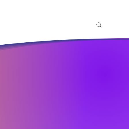
ieronder voor details.
genda
Contact