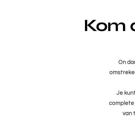
Kom d
On dan
omstreke
Je kunt
complete 
van 