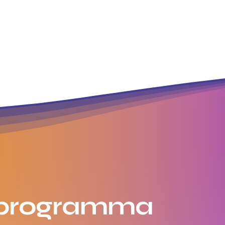
wordt i.v.m. de verwachte hitte verplaatst naar vrijdag 3 juli! Zie h
ns
Cursussen
Privélessen
Workshops
A
programma