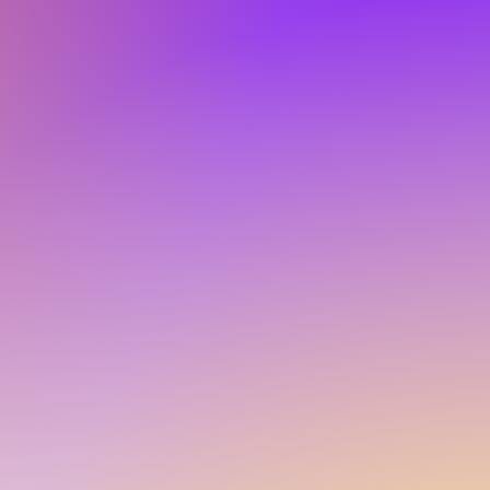
10.30 uur - Showteam
11.30 uur - Topklasse Latin
19.00 uur - Ballroom & Latin Plus
oldoende aanmeldingen!
 hiphop volgen binnenkort