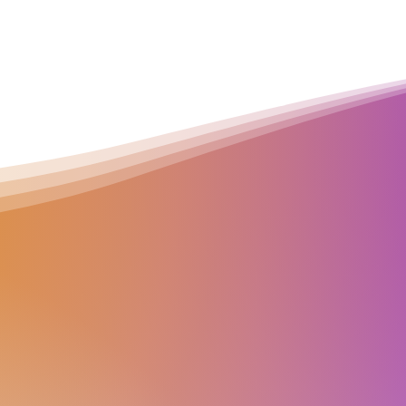
Les
van februar
Maandag
19.15 uur - Zilver ster
20.30 uur - Vergevorderd 1
Dinsdag