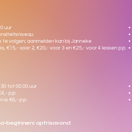
30 uur
nsiteitsniveau
ijk te volgen; aanmelden kan bij Janneke
es, €15,- voor 2, €20,- voor 3 en €25,- voor 4 lessen p.p.
30 tot 00.00 uur
4,- p.p.
 is €6,- p.p.
a-beginnen! opfrisavond