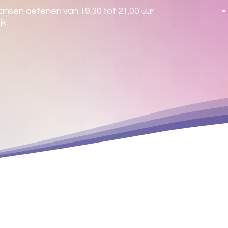
ansen oefenen van 19.30 tot 21.00 uur
jk