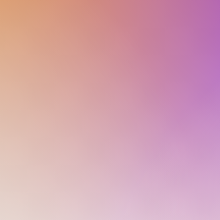
19.30 uur - LatinFit
i
Woensdag
19.30 uur - Brons
21.00 uur - Beginners
Donderdag
19.30 uur - Brons ster
21.00 uur - Goud
Vrijdag
09.30 uur - LatinFit *
19.00 uur - Vergevorderd 2
20.30 uur - Vrijdansen
* Alleen bij v
De lestijden voor