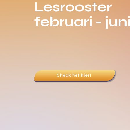
Lesrooster
februari - jun
Check het hier!